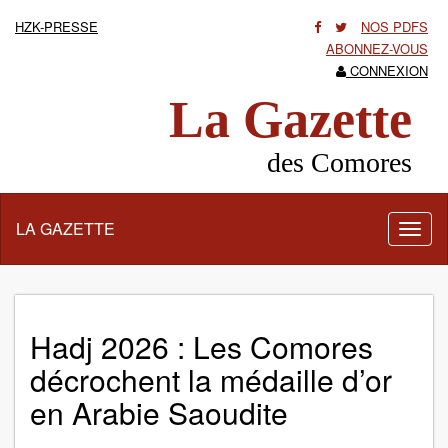
HZK-PRESSE
NOS PDFS
ABONNEZ-VOUS
CONNEXION
La Gazette
des Comores
LA GAZETTE
Activ
la
navig
Hadj 2026 : Les Comores
décrochent la médaille d’or
en Arabie Saoudite