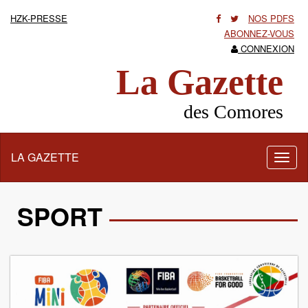
HZK-PRESSE
NOS PDFS
ABONNEZ-VOUS
CONNEXION
La Gazette
des Comores
LA GAZETTE
Activ
la
navig
SPORT