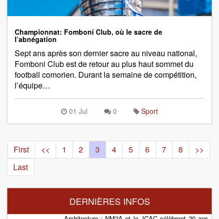
Championnat: Fomboni Club, où le sacre de
l’abnégation
Sept ans après son dernier sacre au niveau national,
Fomboni Club est de retour au plus haut sommet du
football comorien. Durant la semaine de compétition,
l’équipe…
01 Jul
0
Sport
First
<<
1
2
3
4
5
6
7
8
>>
Last
DERNIÈRES INFOS
Architecture : NM2A et le JCAC célèbrent 20 ans