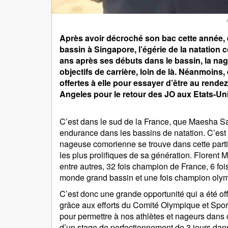
Après avoir décroché son bac cette année,
bassin à Singapore, l’égérie de la natation
ans après ses débuts dans le bassin, la na
objectifs de carrière, loin de là. Néanmoins,
offertes à elle pour essayer d’être au rende
Angeles pour le retour des JO aux Etats-Uni
C’est dans le sud de la France, que Maesha Sa
endurance dans les bassins de natation. C’est
nageuse comorienne se trouve dans cette part
les plus prolifiques de sa génération. Florent M
entre autres, 32 fois champion de France, 6 f
monde grand bassin et une fois champion oly
C’est donc une grande opportunité qui a été of
grâce aux efforts du Comité Olympique et Spor
pour permettre à nos athlètes et nageurs dans c
d’un stage de perfectionnement de 3 jours dan