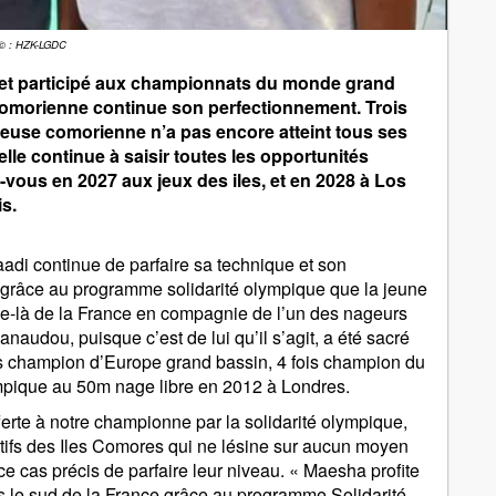
© : HZK-LGDC
 et participé aux championnats du monde grand
 comorienne continue son perfectionnement. Trois
geuse comorienne n’a pas encore atteint tous ses
 elle continue à saisir toutes les opportunités
z-vous en 2027 aux jeux des iles, et en 2028 à Los
s.
adi continue de parfaire sa technique et son
 grâce au programme solidarité olympique que la jeune
ie-là de la France en compagnie de l’un des nageurs
anaudou, puisque c’est de lui qu’il s’agit, a été sacré
ois champion d’Europe grand bassin, 4 fois champion du
mpique au 50m nage libre en 2012 à Londres.
ferte à notre championne par la solidarité olympique,
tifs des Iles Comores qui ne lésine sur aucun moyen
e cas précis de parfaire leur niveau. « Maesha profite
s le sud de la France grâce au programme Solidarité