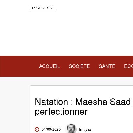
HZK-PRESSE
(COURANT)
ACCUEIL
SOCIÉTÉ
SANTÉ
ÉC
Natation : Maesha Saadi
perfectionner
01/09/2025
Imtiyaz